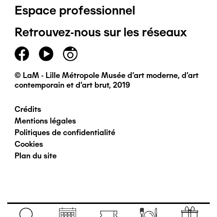
Espace professionnel
de
Retrouvez-nous sur les réseaux
page
principal
© LaM - Lille Métropole Musée d'art moderne, d'art
contemporain et d'art brut, 2019
Crédits
Pied
Mentions légales
Politiques de confidentialité
de
Cookies
Plan du site
page
secondaire
Navigation