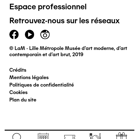
Espace professionnel
de
Retrouvez-nous sur les réseaux
page
principal
© LaM - Lille Métropole Musée d'art moderne, d'art
contemporain et d'art brut, 2019
Crédits
Pied
Mentions légales
Politiques de confidentialité
de
Cookies
Plan du site
page
secondaire
Navigation