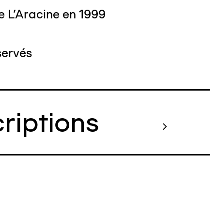
e L'Aracine en 1999
servés
criptions