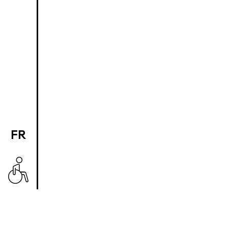
FR
EN