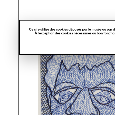
princ
Gestion des cookies
Navigation
verticale
Ce site utilise des cookies déposés par le musée ou par de
Aller
À l’exception des cookies nécessaires au bon fonction
au
contenu
principal