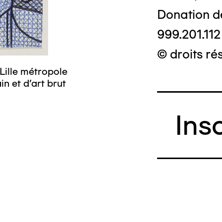
Donation d
999.201.112
© droits ré
Lille métropole
n et d’art brut
Ins