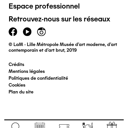
Espace professionnel
de
Retrouvez-nous sur les réseaux
page
principal
© LaM - Lille Métropole Musée d'art moderne, d'art
contemporain et d'art brut, 2019
Crédits
Pied
Mentions légales
Politiques de confidentialité
de
Cookies
Plan du site
page
secondaire
Navigation