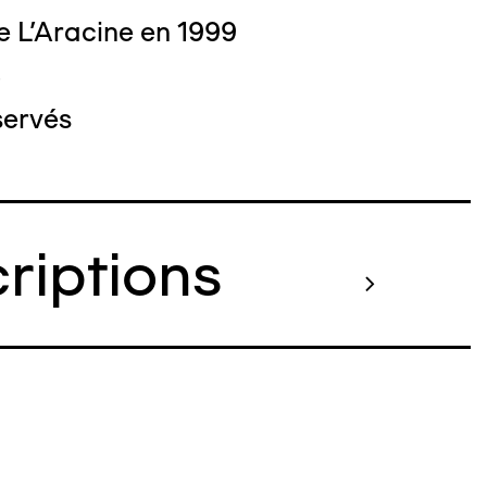
e L'Aracine en 1999
3
servés
criptions