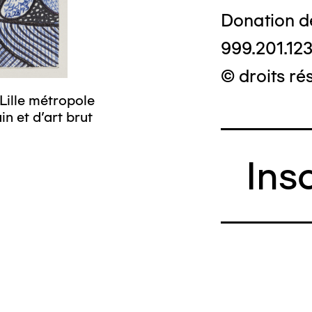
Donation d
999.201.12
© droits ré
Lille métropole
n et d’art brut
Ins