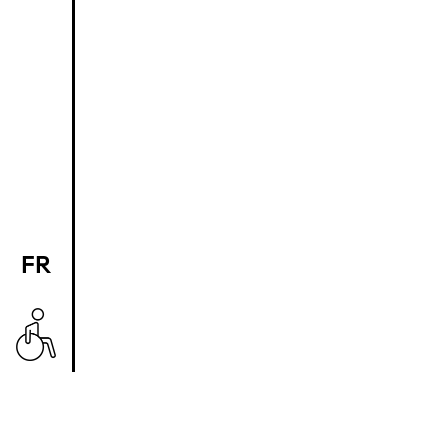
FR
EN