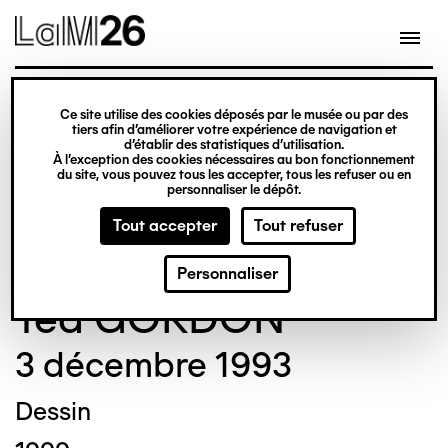
Gestion des cookies
Ce site utilise des cookies déposés par le musée ou par des
Aller
tiers afin d’améliorer votre expérience de navigation et
d’établir des statistiques d’utilisation.
au
À l’exception des cookies nécessaires au bon fonctionnement
du site, vous pouvez tous les accepter, tous les refuser ou en
contenu
© Crédit photo : Nicolas Dewitte/LaM Lille
personnaliser le dépôt.
principal
métropole musée d’art moderne d’art
Tout accepter
Tout refuser
contemporain et d’art brut
Personnaliser
Ted GORDON
3 décembre 1993
Dessin