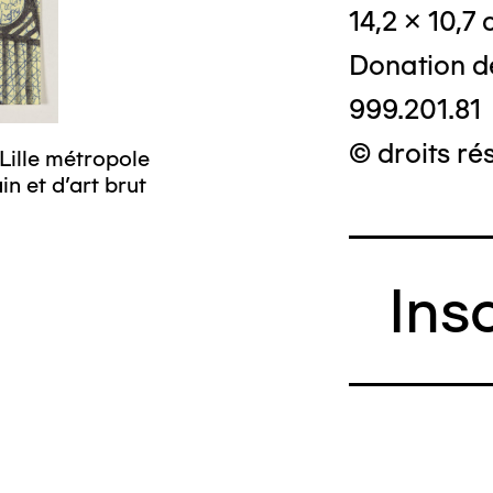
14,2 x 10,7
Donation d
999.201.81
© droits ré
Lille métropole
n et d’art brut
Ins