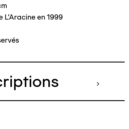
 cm
e L'Aracine en 1999
servés
criptions