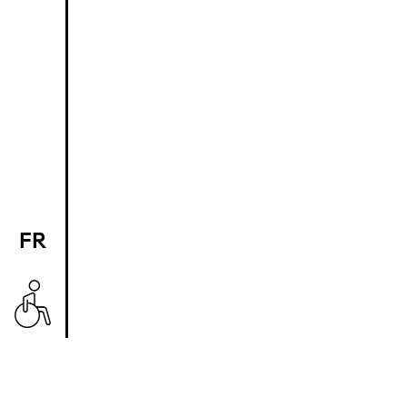
FR
EN