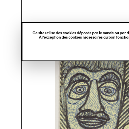
princ
Gestion des cookies
Navigation
verticale
Ce site utilise des cookies déposés par le musée ou par de
Aller
À l’exception des cookies nécessaires au bon fonction
au
contenu
principal