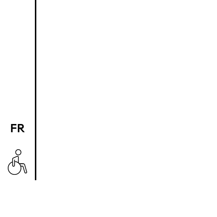
FR
EN