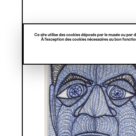
princ
Gestion des cookies
Navigation
verticale
Ce site utilise des cookies déposés par le musée ou par de
Aller
À l’exception des cookies nécessaires au bon fonction
au
contenu
principal