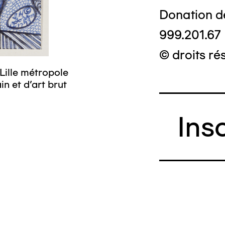
Donation d
999.201.67
© droits ré
Lille métropole
n et d’art brut
Ins