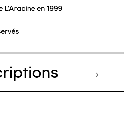
e L'Aracine en 1999
servés
criptions