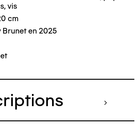
s, vis
 20 cm
 Brunet en 2025
 : Nicolas Dewitte/LaM Lille métropole
derne d’art contemporain et d’art brut
et
criptions