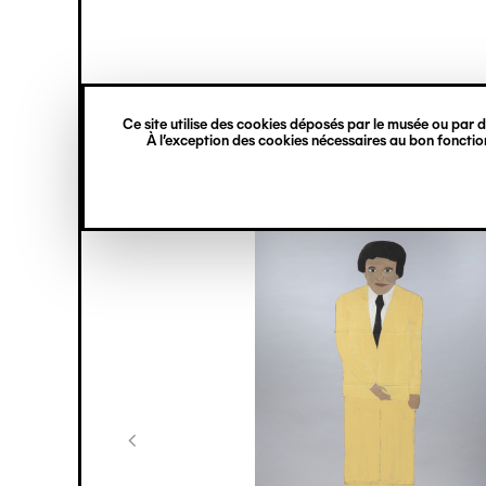
princ
Gestion des cookies
Navigation
verticale
Ce site utilise des cookies déposés par le musée ou par de
Aller
À l’exception des cookies nécessaires au bon fonction
au
contenu
principal