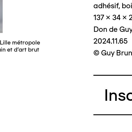
adhésif, boi
137 x 34 x
Don de Guy
2024.11.65
Lille métropole
© Crédit photo
n et d’art brut
musée d’art mo
© Guy Brun
Ins