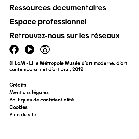
Ressources documentaires
Pied
Espace professionnel
de
Retrouvez-nous sur les réseaux
page
principal
© LaM - Lille Métropole Musée d'art moderne, d'art
contemporain et d'art brut, 2019
Crédits
Pied
Mentions légales
Politiques de confidentialité
de
Cookies
Plan du site
page
secondaire