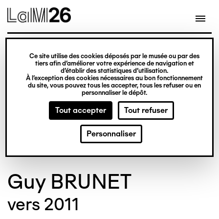
Gestion des cookies
Ce site utilise des cookies déposés par le musée ou par des
Aller
tiers afin d’améliorer votre expérience de navigation et
d’établir des statistiques d’utilisation.
au
À l’exception des cookies nécessaires au bon fonctionnement
du site, vous pouvez tous les accepter, tous les refuser ou en
contenu
© Crédit photo : Nicolas Dewitte/LaM Lille
©
personnaliser le dépôt.
principal
métropole musée d’art moderne d’art
m
Tout accepter
Tout refuser
contemporain et d’art brut
c
Personnaliser
Guy BRUNET
vers 2011