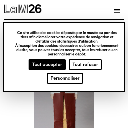
Gestion des cookies
Ce site utilise des cookies déposés par le musée ou par des
Aller
tiers afin d’améliorer votre expérience de navigation et
d’établir des statistiques d’utilisation.
au
À l’exception des cookies nécessaires au bon fonctionnement
du site, vous pouvez tous les accepter, tous les refuser ou en
contenu
personnaliser le dépôt.
principal
Tout accepter
Tout refuser
Personnaliser