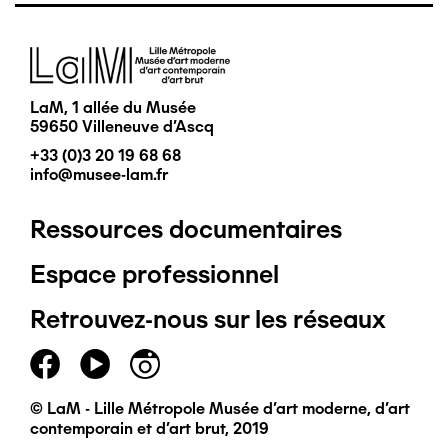
Image
LaM, 1 allée du Musée
59650 Villeneuve d'Ascq
+33 (0)3 20 19 68 68
info@musee-lam.fr
Ressources documentaires
Pied
Espace professionnel
de
Retrouvez-nous sur les réseaux
page
principal
© LaM - Lille Métropole Musée d'art moderne, d'art
contemporain et d'art brut, 2019