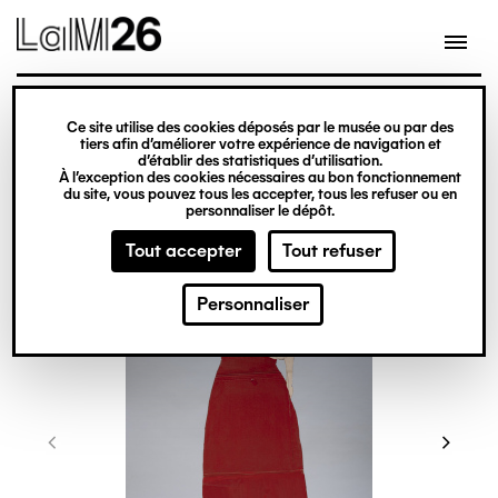
Gestion des cookies
Ce site utilise des cookies déposés par le musée ou par des
Aller
tiers afin d’améliorer votre expérience de navigation et
d’établir des statistiques d’utilisation.
au
À l’exception des cookies nécessaires au bon fonctionnement
du site, vous pouvez tous les accepter, tous les refuser ou en
contenu
personnaliser le dépôt.
principal
Tout accepter
Tout refuser
Personnaliser