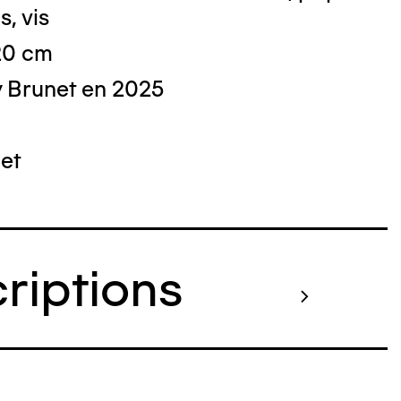
s, vis
20 cm
 Brunet en 2025
 : Nicolas Dewitte/LaM Lille métropole
derne d’art contemporain et d’art brut
et
criptions