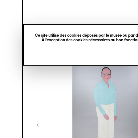
princ
Gestion des cookies
Navigation
verticale
Ce site utilise des cookies déposés par le musée ou par de
Aller
À l’exception des cookies nécessaires au bon fonction
au
contenu
principal