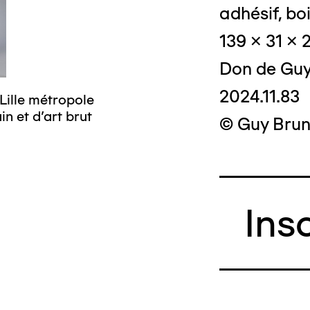
adhésif, boi
139 x 31 x 
Don de Guy
2024.11.83
Lille métropole
© Crédit photo
n et d’art brut
musée d’art mo
© Guy Brun
Ins