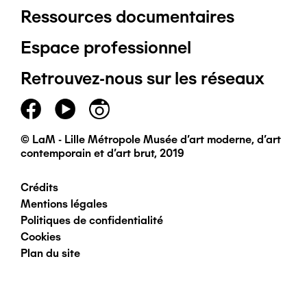
Ressources documentaires
Pied
Espace professionnel
de
Retrouvez-nous sur les réseaux
page
principal
© LaM - Lille Métropole Musée d'art moderne, d'art
contemporain et d'art brut, 2019
Crédits
Pied
Mentions légales
Politiques de confidentialité
de
Cookies
Plan du site
page
secondaire