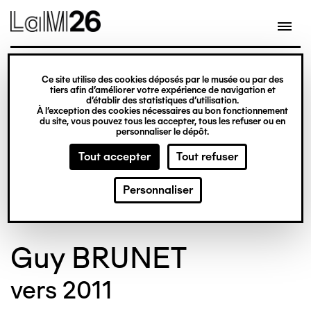
Gestion des cookies
Ce site utilise des cookies déposés par le musée ou par des
Aller
tiers afin d’améliorer votre expérience de navigation et
d’établir des statistiques d’utilisation.
au
À l’exception des cookies nécessaires au bon fonctionnement
du site, vous pouvez tous les accepter, tous les refuser ou en
contenu
© Crédit photo : Nicolas Dewitte/LaM Lille
©
personnaliser le dépôt.
principal
métropole musée d’art moderne d’art
m
Tout accepter
Tout refuser
contemporain et d’art brut
c
Personnaliser
Guy BRUNET
vers 2011