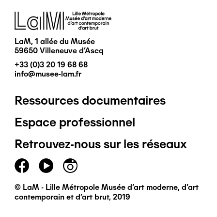
Image
LaM, 1 allée du Musée
59650 Villeneuve d'Ascq
+33 (0)3 20 19 68 68
info@musee-lam.fr
Ressources documentaires
Pied
Espace professionnel
de
Retrouvez-nous sur les réseaux
page
principal
© LaM - Lille Métropole Musée d'art moderne, d'art
contemporain et d'art brut, 2019