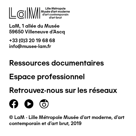
Image
LaM, 1 allée du Musée
59650 Villeneuve d'Ascq
+33 (0)3 20 19 68 68
info@musee-lam.fr
Ressources documentaires
Pied
Espace professionnel
de
Retrouvez-nous sur les réseaux
page
principal
© LaM - Lille Métropole Musée d'art moderne, d'art
contemporain et d'art brut, 2019