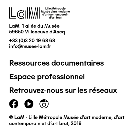
Image
LaM, 1 allée du Musée
59650 Villeneuve d'Ascq
+33 (0)3 20 19 68 68
info@musee-lam.fr
Ressources documentaires
Pied
Espace professionnel
de
Retrouvez-nous sur les réseaux
page
principal
© LaM - Lille Métropole Musée d'art moderne, d'art
contemporain et d'art brut, 2019