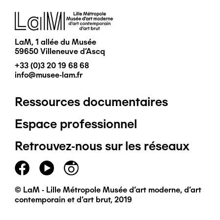
Image
LaM, 1 allée du Musée
59650 Villeneuve d'Ascq
+33 (0)3 20 19 68 68
info@musee-lam.fr
Ressources documentaires
Pied
Espace professionnel
de
Retrouvez-nous sur les réseaux
page
principal
© LaM - Lille Métropole Musée d'art moderne, d'art
contemporain et d'art brut, 2019