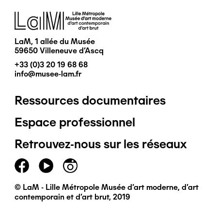
Image
LaM, 1 allée du Musée
59650 Villeneuve d'Ascq
+33 (0)3 20 19 68 68
info@musee-lam.fr
Ressources documentaires
Pied
Espace professionnel
de
Retrouvez-nous sur les réseaux
page
principal
© LaM - Lille Métropole Musée d'art moderne, d'art
contemporain et d'art brut, 2019