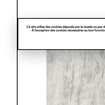
princ
Gestion des cookies
Navigation
verticale
Ce site utilise des cookies déposés par le musée ou par de
Aller
À l’exception des cookies nécessaires au bon fonction
au
contenu
principal