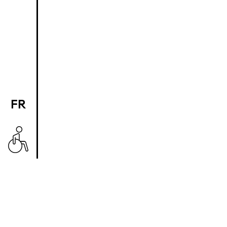
FR
EN