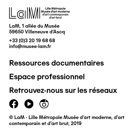
Image
LaM, 1 allée du Musée
59650 Villeneuve d'Ascq
+33 (0)3 20 19 68 68
info@musee-lam.fr
Ressources documentaires
Pied
Espace professionnel
de
Retrouvez-nous sur les réseaux
page
principal
© LaM - Lille Métropole Musée d'art moderne, d'art
contemporain et d'art brut, 2019