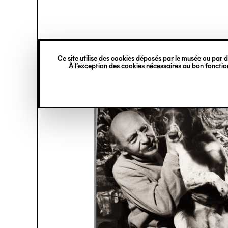
princ
Gestion des cookies
Navigation
verticale
Ce site utilise des cookies déposés par le musée ou par de
Aller
À l’exception des cookies nécessaires au bon fonction
au
contenu
principal