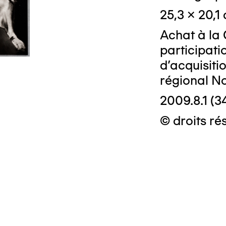
25,3 x 20,1
Achat à la 
participati
d'acquisiti
régional N
2009.8.1 (3
© droits rés