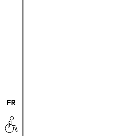
FR
EN