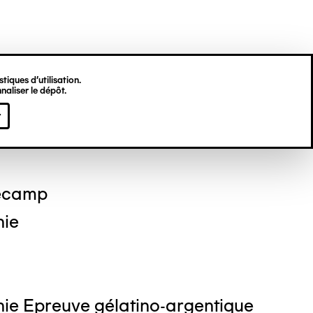
tiques d’utilisation.
naliser le dépôt.
 DEKKINGA
r
ecamp
hie
ie Epreuve gélatino-argentique