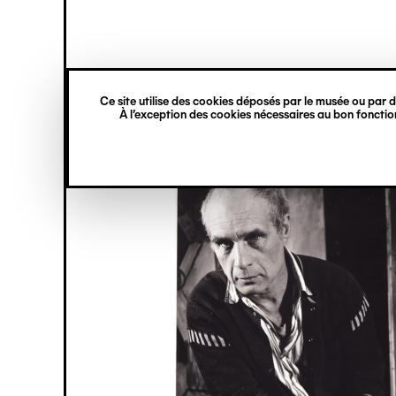
princ
Gestion des cookies
Navigation
verticale
Ce site utilise des cookies déposés par le musée ou par de
Aller
À l’exception des cookies nécessaires au bon fonction
au
contenu
principal