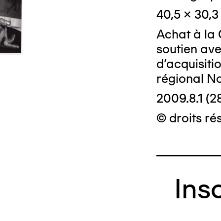
40,5 x 30,
Achat à la 
soutien ave
d'acquisiti
régional N
2009.8.1 (2
© droits rés
Ins