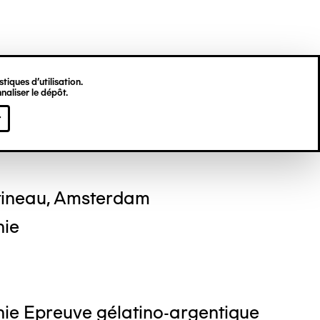
tiques d’utilisation.
naliser le dépôt.
 DEKKINGA
r
tineau, Amsterdam
hie
ie Epreuve gélatino-argentique