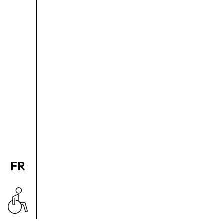
FR
EN