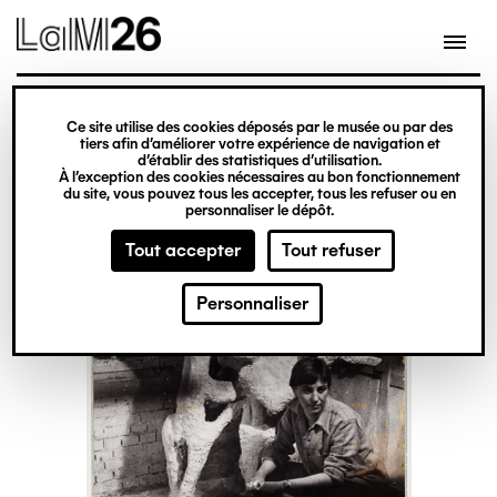
Gestion des cookies
Ce site utilise des cookies déposés par le musée ou par des
Aller
tiers afin d’améliorer votre expérience de navigation et
d’établir des statistiques d’utilisation.
au
À l’exception des cookies nécessaires au bon fonctionnement
du site, vous pouvez tous les accepter, tous les refuser ou en
contenu
personnaliser le dépôt.
principal
Tout accepter
Tout refuser
Personnaliser