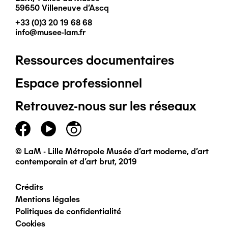
59650 Villeneuve d'Ascq
+33 (0)3 20 19 68 68
info@musee-lam.fr
Ressources documentaires
Pied
Espace professionnel
de
Retrouvez-nous sur les réseaux
page
principal
© LaM - Lille Métropole Musée d'art moderne, d'art
contemporain et d'art brut, 2019
Crédits
Pied
Mentions légales
Politiques de confidentialité
de
Cookies