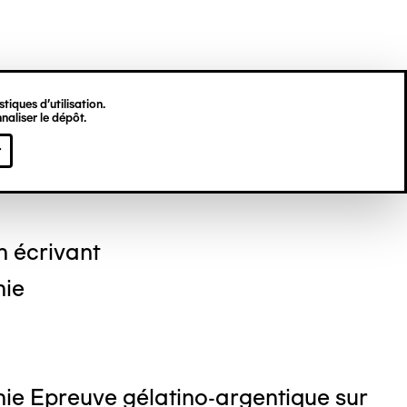
tiques d’utilisation.
naliser le dépôt.
 DEKKINGA
r
 écrivant
hie
ie Epreuve gélatino-argentique sur