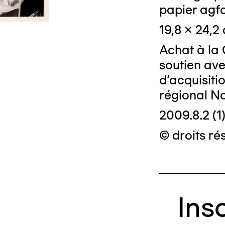
papier agf
19,8 x 24,2
Achat à la 
soutien ave
d'acquisiti
régional N
2009.8.2 (1
© droits rés
Ins