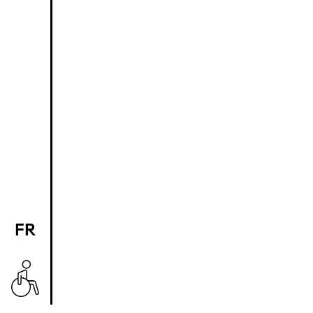
FR
EN