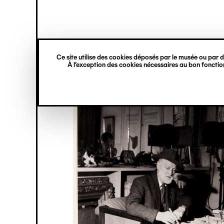
princ
Gestion des cookies
Navigation
verticale
Ce site utilise des cookies déposés par le musée ou par de
Aller
À l’exception des cookies nécessaires au bon fonction
au
contenu
principal