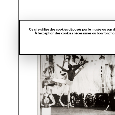
princ
Gestion des cookies
Navigation
verticale
Ce site utilise des cookies déposés par le musée ou par de
Aller
À l’exception des cookies nécessaires au bon fonction
au
contenu
principal