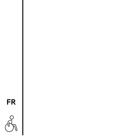
FR
EN