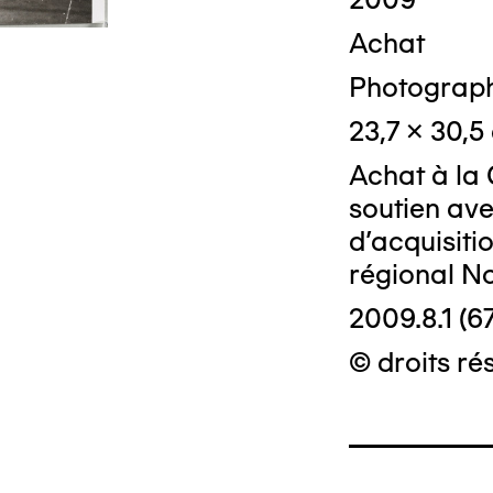
Achat
Photograph
23,7 x 30,5
Achat à la 
soutien ave
d'acquisiti
régional N
2009.8.1 (67
© droits rés