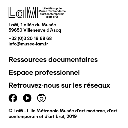
Image
LaM, 1 allée du Musée
59650 Villeneuve d'Ascq
+33 (0)3 20 19 68 68
info@musee-lam.fr
Ressources documentaires
Pied
Espace professionnel
de
Retrouvez-nous sur les réseaux
page
principal
© LaM - Lille Métropole Musée d'art moderne, d'art
contemporain et d'art brut, 2019