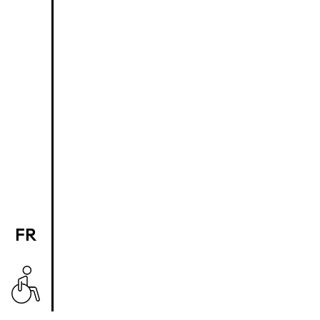
FR
EN