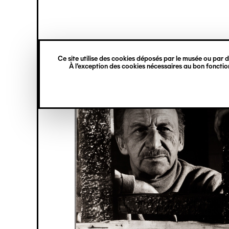
princ
Gestion des cookies
Navigation
verticale
Ce site utilise des cookies déposés par le musée ou par de
Aller
À l’exception des cookies nécessaires au bon fonction
au
contenu
principal