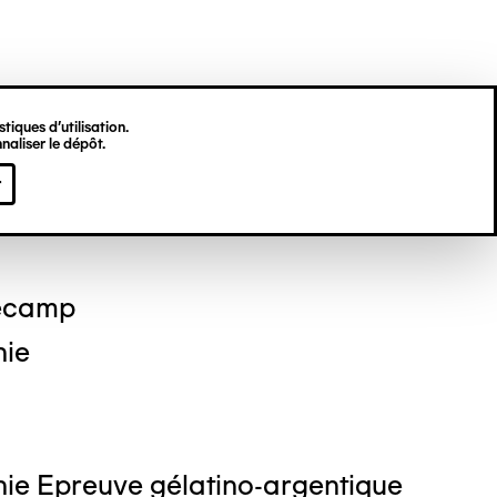
tiques d’utilisation.
naliser le dépôt.
 DEKKINGA
r
ecamp
hie
ie Epreuve gélatino-argentique