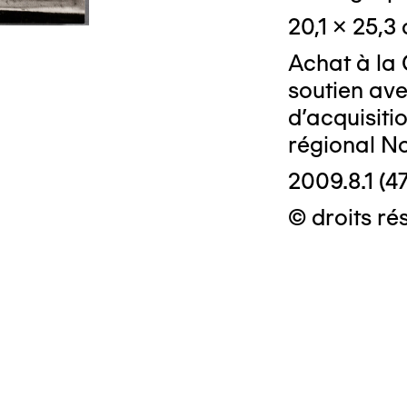
20,1 x 25,3
Achat à la 
soutien ave
d'acquisiti
régional N
2009.8.1 (47
© droits rés