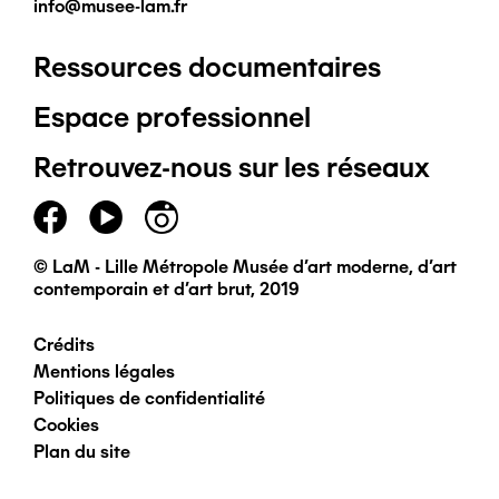
info@musee-lam.fr
Ressources documentaires
Pied
Espace professionnel
de
Retrouvez-nous sur les réseaux
page
principal
© LaM - Lille Métropole Musée d'art moderne, d'art
contemporain et d'art brut, 2019
Crédits
Pied
Mentions légales
Politiques de confidentialité
de
Cookies
Plan du site
page