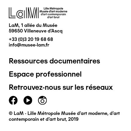
Image
LaM, 1 allée du Musée
59650 Villeneuve d'Ascq
+33 (0)3 20 19 68 68
info@musee-lam.fr
Ressources documentaires
Pied
Espace professionnel
de
Retrouvez-nous sur les réseaux
page
principal
© LaM - Lille Métropole Musée d'art moderne, d'art
contemporain et d'art brut, 2019