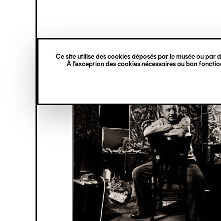
princ
Gestion des cookies
Navigation
verticale
Ce site utilise des cookies déposés par le musée ou par de
Aller
À l’exception des cookies nécessaires au bon fonction
au
contenu
principal