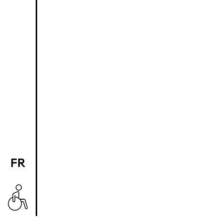
FR
EN