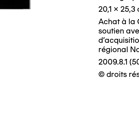
20,1 x 25,3
Achat à la 
soutien ave
d'acquisiti
régional N
2009.8.1 (5
© droits rés