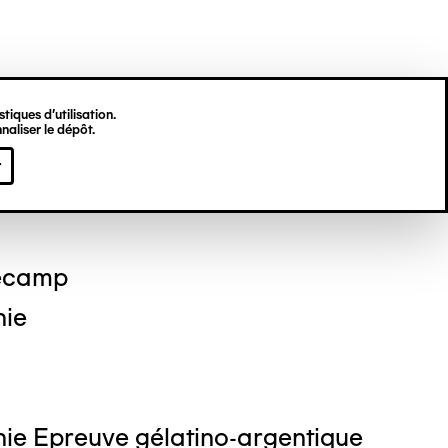
tiques d’utilisation.
naliser le dépôt.
 DEKKINGA
r
ecamp
hie
ie Epreuve gélatino-argentique