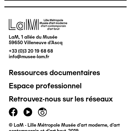
Image
LaM, 1 allée du Musée
59650 Villeneuve d'Ascq
+33 (0)3 20 19 68 68
info@musee-lam.fr
Ressources documentaires
Pied
Espace professionnel
de
Retrouvez-nous sur les réseaux
page
principal
© LaM - Lille Métropole Musée d'art moderne, d'art
contemporain et d'art brut, 2019