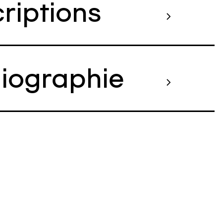
criptions
liographie