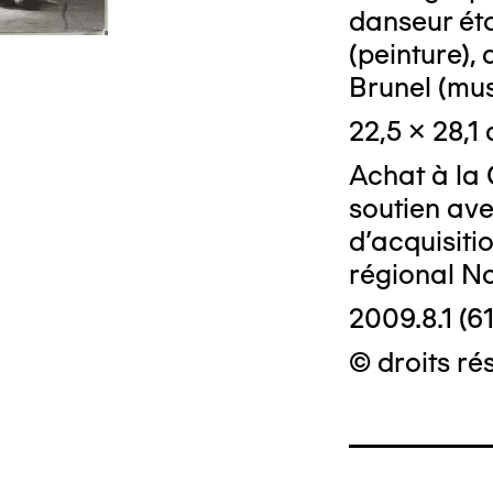
danseur éto
(peinture), 
Brunel (mu
22,5 x 28,1
Achat à la 
soutien ave
d'acquisiti
régional N
2009.8.1 (61
© droits rés