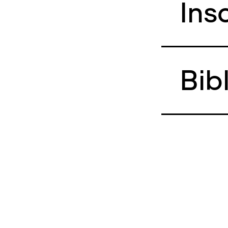
Ins
Bib