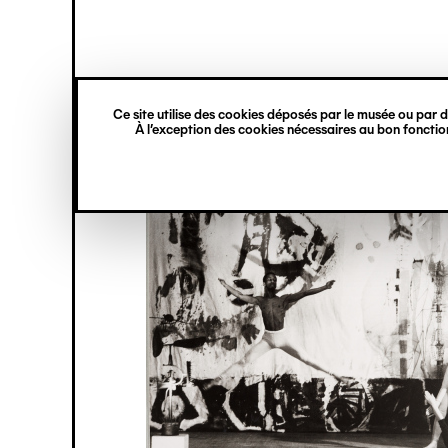
princ
Gestion des cookies
Navigation
verticale
Ce site utilise des cookies déposés par le musée ou par de
Aller
À l’exception des cookies nécessaires au bon fonction
au
contenu
principal