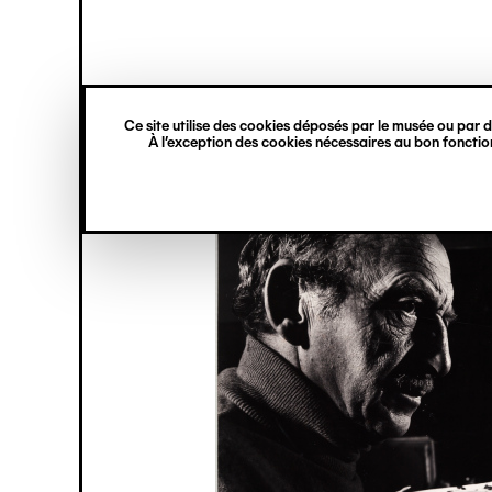
princ
Gestion des cookies
Navigation
verticale
Ce site utilise des cookies déposés par le musée ou par de
Aller
À l’exception des cookies nécessaires au bon fonction
au
contenu
principal