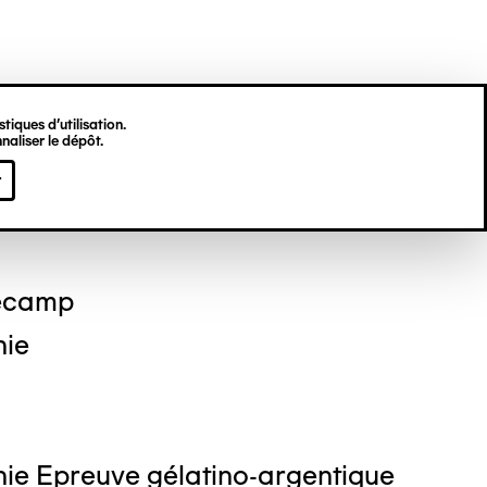
tiques d’utilisation.
naliser le dépôt.
 DEKKINGA
r
ecamp
hie
ie Epreuve gélatino-argentique