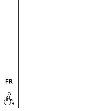
FR
EN