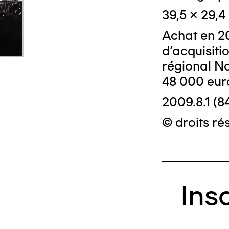
39,5 x 29,4
Achat en 2
d'acquisiti
régional No
48 000 eur
2009.8.1 (8
© droits rés
Ins