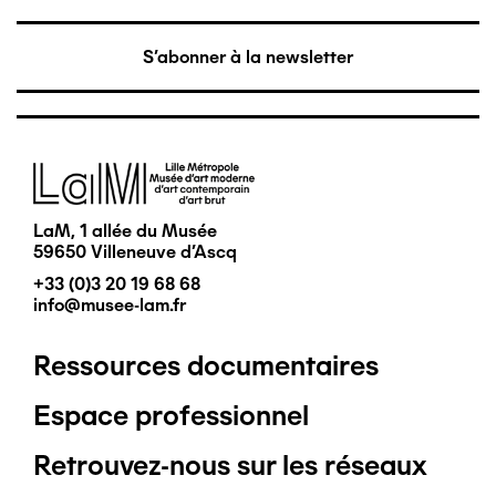
S'abonner à la newsletter
Image
LaM, 1 allée du Musée
59650 Villeneuve d'Ascq
+33 (0)3 20 19 68 68
info@musee-lam.fr
Ressources documentaires
Pied
Espace professionnel
de
Retrouvez-nous sur les réseaux
page