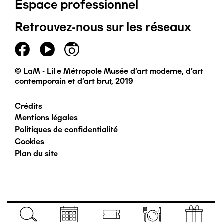
Espace professionnel
de
Retrouvez-nous sur les réseaux
page
principal
© LaM - Lille Métropole Musée d'art moderne, d'art
contemporain et d'art brut, 2019
Crédits
Pied
Mentions légales
Politiques de confidentialité
de
Cookies
Plan du site
page
secondaire
Navigation