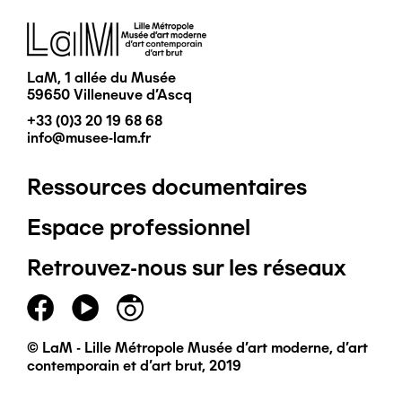
Image
LaM, 1 allée du Musée
59650 Villeneuve d'Ascq
+33 (0)3 20 19 68 68
info@musee-lam.fr
Ressources documentaires
Pied
Espace professionnel
de
Retrouvez-nous sur les réseaux
page
principal
© LaM - Lille Métropole Musée d'art moderne, d'art
contemporain et d'art brut, 2019