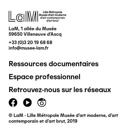
Image
LaM, 1 allée du Musée
59650 Villeneuve d'Ascq
+33 (0)3 20 19 68 68
info@musee-lam.fr
Ressources documentaires
Pied
Espace professionnel
de
Retrouvez-nous sur les réseaux
page
principal
© LaM - Lille Métropole Musée d'art moderne, d'art
contemporain et d'art brut, 2019