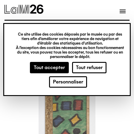
Gestion des cookies
Ce site utilise des cookies déposés par le musée ou par des
Aller
tiers afin d’améliorer votre expérience de navigation et
d’établir des statistiques d’utilisation.
au
À l’exception des cookies nécessaires au bon fonctionnement
du site, vous pouvez tous les accepter, tous les refuser ou en
contenu
personnaliser le dépôt.
principal
Tout accepter
Tout refuser
Personnaliser