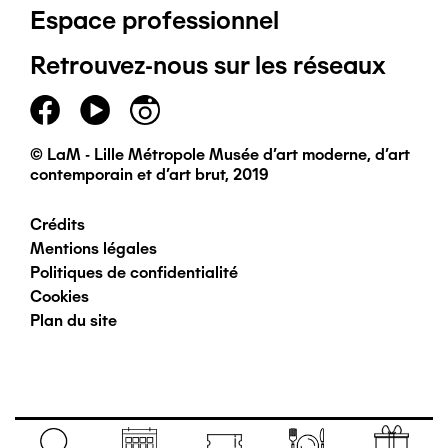
Espace professionnel
de
Retrouvez-nous sur les réseaux
page
principal
© LaM - Lille Métropole Musée d'art moderne, d'art
contemporain et d'art brut, 2019
Crédits
Pied
Mentions légales
Politiques de confidentialité
de
Cookies
Plan du site
page
secondaire
Navigation