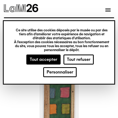
Gestion des cookies
Ce site utilise des cookies déposés par le musée ou par des
Aller
tiers afin d’améliorer votre expérience de navigation et
d’établir des statistiques d’utilisation.
au
À l’exception des cookies nécessaires au bon fonctionnement
du site, vous pouvez tous les accepter, tous les refuser ou en
contenu
personnaliser le dépôt.
principal
Tout accepter
Tout refuser
Personnaliser