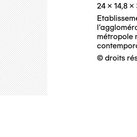
24 x 14,8 x
Etablissem
l'aggloméra
métropole 
contemporai
© droits ré