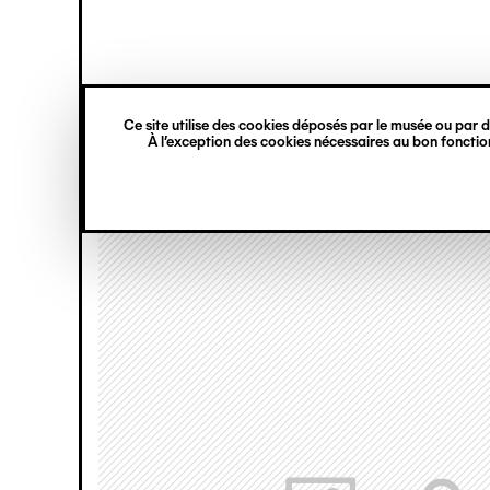
princ
Gestion des cookies
Navigation
verticale
Ce site utilise des cookies déposés par le musée ou par de
Aller
À l’exception des cookies nécessaires au bon fonction
au
contenu
principal