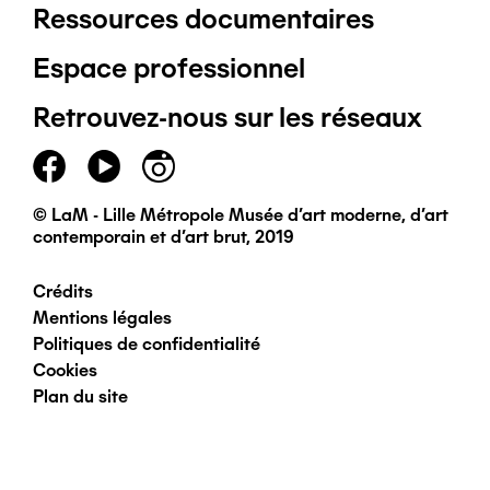
Ressources documentaires
Pied
Espace professionnel
de
Retrouvez-nous sur les réseaux
page
principal
© LaM - Lille Métropole Musée d'art moderne, d'art
contemporain et d'art brut, 2019
Crédits
Pied
Mentions légales
Politiques de confidentialité
de
Cookies
Plan du site
page
secondaire