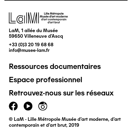
Image
LaM, 1 allée du Musée
59650 Villeneuve d'Ascq
+33 (0)3 20 19 68 68
info@musee-lam.fr
Ressources documentaires
Pied
Espace professionnel
de
Retrouvez-nous sur les réseaux
page
principal
© LaM - Lille Métropole Musée d'art moderne, d'art
contemporain et d'art brut, 2019