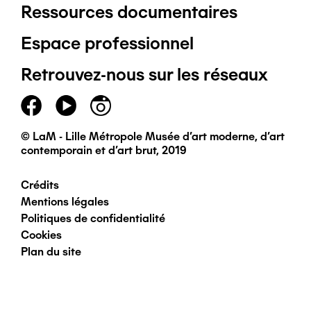
Ressources documentaires
Pied
Espace professionnel
de
Retrouvez-nous sur les réseaux
page
principal
© LaM - Lille Métropole Musée d'art moderne, d'art
contemporain et d'art brut, 2019
Crédits
Pied
Mentions légales
Politiques de confidentialité
de
Cookies
Plan du site
page
secondaire