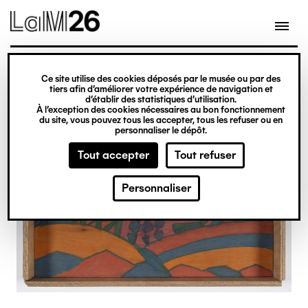
Gestion des cookies
Ce site utilise des cookies déposés par le musée ou par des
Aller
tiers afin d’améliorer votre expérience de navigation et
d’établir des statistiques d’utilisation.
au
À l’exception des cookies nécessaires au bon fonctionnement
du site, vous pouvez tous les accepter, tous les refuser ou en
contenu
personnaliser le dépôt.
principal
Tout accepter
Tout refuser
Personnaliser