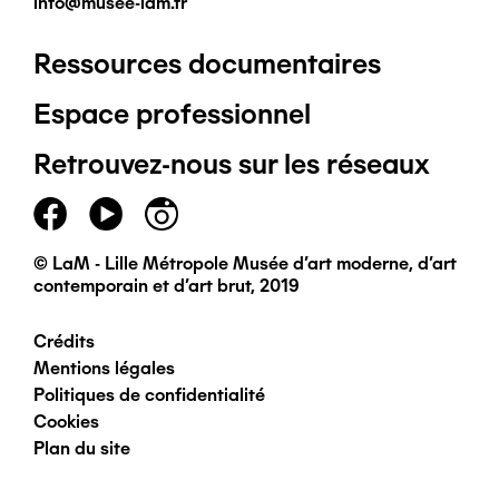
info@musee-lam.fr
Ressources documentaires
Pied
Espace professionnel
de
Retrouvez-nous sur les réseaux
page
principal
© LaM - Lille Métropole Musée d'art moderne, d'art
contemporain et d'art brut, 2019
Crédits
Pied
Mentions légales
Politiques de confidentialité
de
Cookies
Plan du site
page