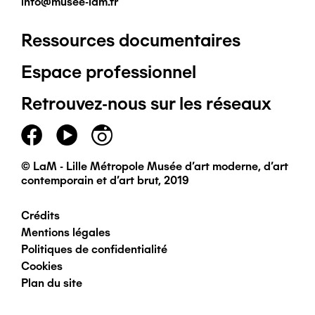
info@musee-lam.fr
Ressources documentaires
Pied
Espace professionnel
de
Retrouvez-nous sur les réseaux
page
principal
© LaM - Lille Métropole Musée d'art moderne, d'art
contemporain et d'art brut, 2019
Crédits
Pied
Mentions légales
Politiques de confidentialité
de
Cookies
Plan du site
page