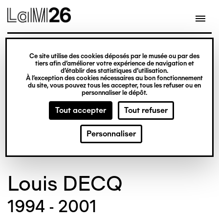
Gestion des cookies
Ce site utilise des cookies déposés par le musée ou par des
Aller
tiers afin d’améliorer votre expérience de navigation et
d’établir des statistiques d’utilisation.
au
À l’exception des cookies nécessaires au bon fonctionnement
du site, vous pouvez tous les accepter, tous les refuser ou en
contenu
personnaliser le dépôt.
principal
Tout accepter
Tout refuser
© Crédit photo : Nicolas Dewitte/LaM Lille
métropole musée d’art moderne d’art
Personnaliser
contemporain et d’art brut
Louis DECQ
1994 - 2001