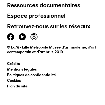
Ressources documentaires
Pied
Espace professionnel
de
Retrouvez-nous sur les réseaux
page
principal
© LaM - Lille Métropole Musée d'art moderne, d'art
contemporain et d'art brut, 2019
Crédits
Pied
Mentions légales
Politiques de confidentialité
de
Cookies
Plan du site
page
secondaire