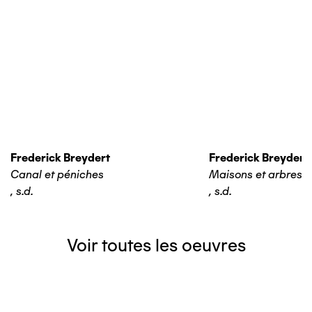
Frederick Breydert
Frederick Breydert
Canal et péniches
Maisons et arbres
,
s.d.
,
s.d.
Voir toutes les oeuvres