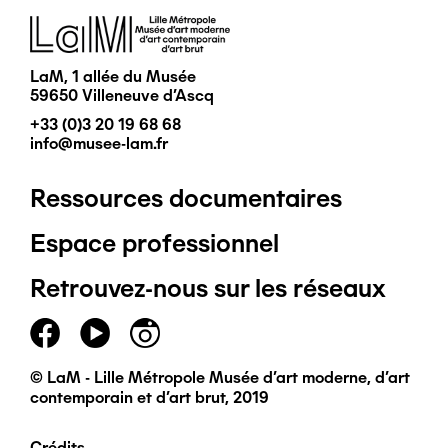
Image
LaM, 1 allée du Musée
59650 Villeneuve d'Ascq
+33 (0)3 20 19 68 68
info@musee-lam.fr
Ressources documentaires
Pied
Espace professionnel
de
Retrouvez-nous sur les réseaux
page
principal
© LaM - Lille Métropole Musée d'art moderne, d'art
contemporain et d'art brut, 2019
Crédits